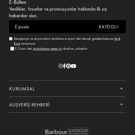
E-Bülten
Yenilikler, fırsatlar ve promosyonlar hakkında ilk siz
haberdar olun.
KAYDOL
Kampanya ve duyuruların tarafıma e-ticari ileti olarak gönderilmesine
Açık
Rıza
veriyorum.
E-Ticari ileti
Aydınlatma metni'ni
okudum, anladım.
KURUMSAL
ALIŞVERİŞ REHBERİ