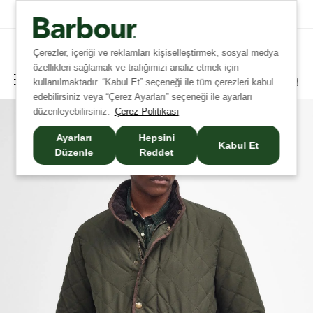
Tüm Siparişlerinizde Ücretsiz Kargo!
Çerezler, içeriği ve reklamları kişiselleştirmek, sosyal medya
özellikleri sağlamak ve trafiğimizi analiz etmek için
kullanılmaktadır. “Kabul Et” seçeneği ile tüm çerezleri kabul
edebilirsiniz veya “Çerez Ayarları” seçeneği ile ayarları
düzenleyebilirsiniz.
Çerez Politikası
Ayarları
Hepsini
Kabul Et
Düzenle
Reddet