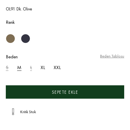
OL91 Dk. Olıve
Renk
Beden
Beden Tablosu
S
M
L
XL
XXL
Kritik Stok