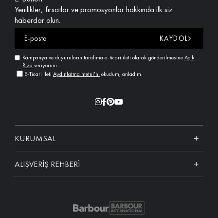
Yenilikler, fırsatlar ve promosyonlar hakkında ilk siz
haberdar olun.
KAYDOL
Kampanya ve duyuruların tarafıma e-ticari ileti olarak gönderilmesine
Açık
Rıza
veriyorum.
E-Ticari ileti
Aydınlatma metni'ni
okudum, anladım.
KURUMSAL
ALIŞVERİŞ REHBERİ