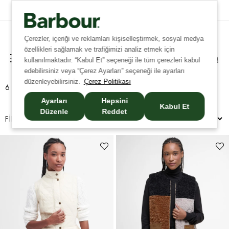
Tüm İadelerde Ücretsiz Kargo!
Çerezler, içeriği ve reklamları kişiselleştirmek, sosyal medya
özellikleri sağlamak ve trafiğimizi analiz etmek için
kullanılmaktadır. “Kabul Et” seçeneği ile tüm çerezleri kabul
edebilirsiniz veya “Çerez Ayarları” seçeneği ile ayarları
düzenleyebilirsiniz.
Çerez Politikası
6 ÜRÜN
Ayarları
Hepsini
Kabul Et
Düzenle
Reddet
FILTRELEME