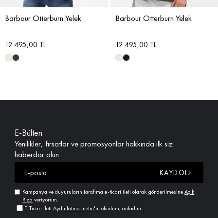
Barbour Otterburn Yelek
Barbour Otterburn Yelek
12.495,00 TL
12.495,00 TL
E-Bülten
Yenilikler, fırsatlar ve promosyonlar hakkında ilk siz
haberdar olun.
KAYDOL
Kampanya ve duyuruların tarafıma e-ticari ileti olarak gönderilmesine
Açık
Rıza
veriyorum.
E-Ticari ileti
Aydınlatma metni'ni
okudum, anladım.