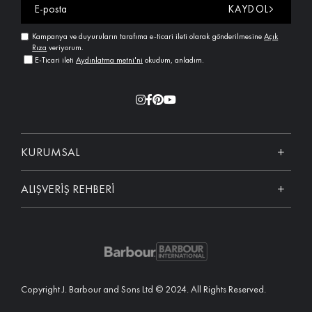
KAYDOL
Kampanya ve duyuruların tarafıma e-ticari ileti olarak gönderilmesine
Açık
Rıza
veriyorum.
E-Ticari ileti
Aydınlatma metni'ni
okudum, anladım.
KURUMSAL
ALIŞVERİŞ REHBERİ
Copyright J. Barbour and Sons Ltd © 2024. All Rights Reserved.