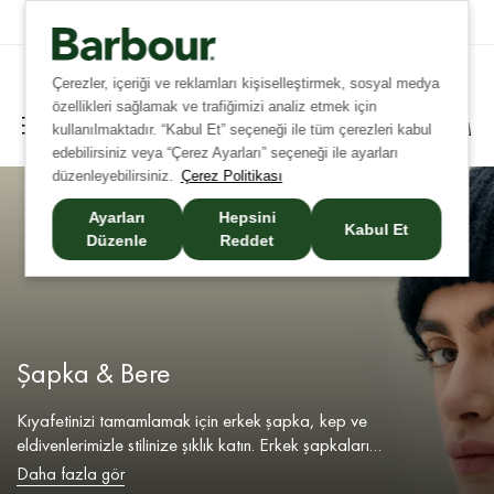
Tüm İadelerde Ücretsiz Kargo!
Çerezler, içeriği ve reklamları kişiselleştirmek, sosyal medya
özellikleri sağlamak ve trafiğimizi analiz etmek için
kullanılmaktadır. “Kabul Et” seçeneği ile tüm çerezleri kabul
edebilirsiniz veya “Çerez Ayarları” seçeneği ile ayarları
düzenleyebilirsiniz.
Çerez Politikası
Ayarları
Hepsini
Kabul Et
Düzenle
Reddet
Şapka & Bere
Kıyafetinizi tamamlamak için erkek şapka, kep ve
eldivenlerimizle stilinize şıklık katın. Erkek şapkaları
koleksiyonumuz, bireysel tarz tercihlerinize hitap eden spor kep
Daha fazla gör
ve şapkalar dahil olmak üzere çeşitli stil ve renk seçenekleri sunar.