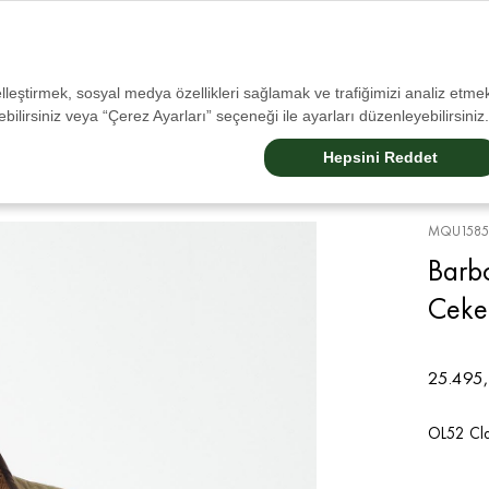
Tüm İadelerde Ücretsiz Kargo!
selleştirmek, sosyal medya özellikleri sağlamak ve trafiğimizi analiz etmek
bilirsiniz veya “Çerez Ayarları” seçeneği ile ayarları düzenleyebilirsiniz.
Sale
Erkek
Kadın
Aksesuarlar
Çocuk
Barbour Dogs
Barbour Internatıonal
Hepsini Reddet
MQU1585
Barb
Ceke
25.495,
OL52 Cl