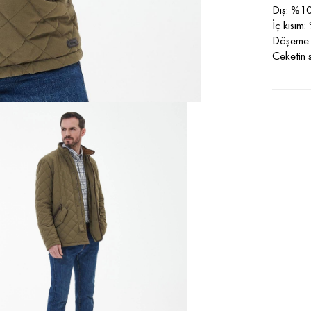
Dış: %10
İç kısım
Döşeme: 
Ceketin s