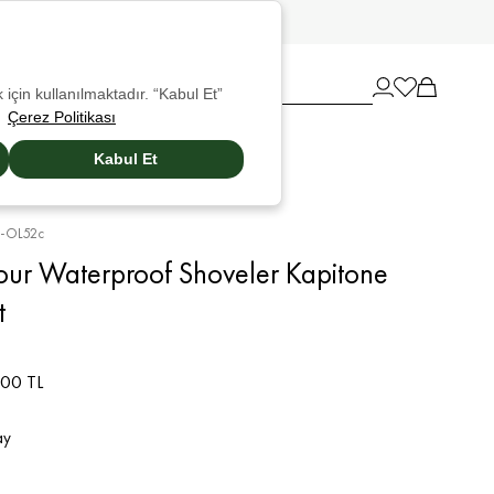
 için kullanılmaktadır. “Kabul Et”
Çerez Politikası
Kabul Et
-OL52c
our Waterproof Shoveler Kapitone
t
00 TL
ay