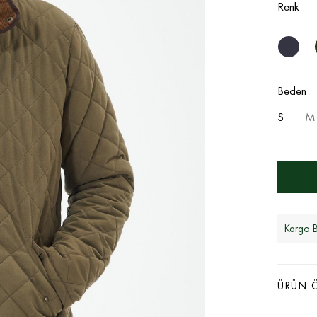
Renk
Beden
S
M
Kargo 
ÜRÜN Ö