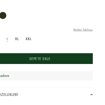
Beden Tablosu
L
XL
XXL
Bedava
ZELLIKLERI