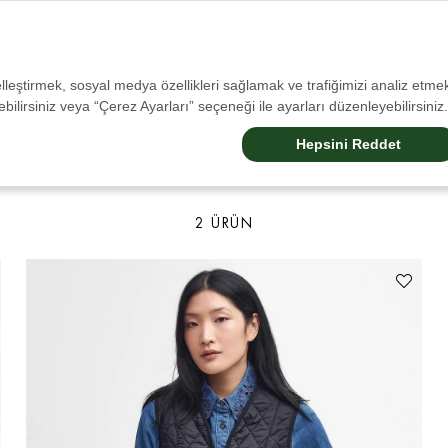
Tüm İadelerde Ücretsiz Kargo!
selleştirmek, sosyal medya özellikleri sağlamak ve trafiğimizi analiz etmek
bilirsiniz veya “Çerez Ayarları” seçeneği ile ayarları düzenleyebilirsiniz.
Sale
Erkek
Kadın
Aksesuarlar
Çocuk
Barbour Dogs
Barbour Internatıonal
Hepsini Reddet
2 ÜRÜN