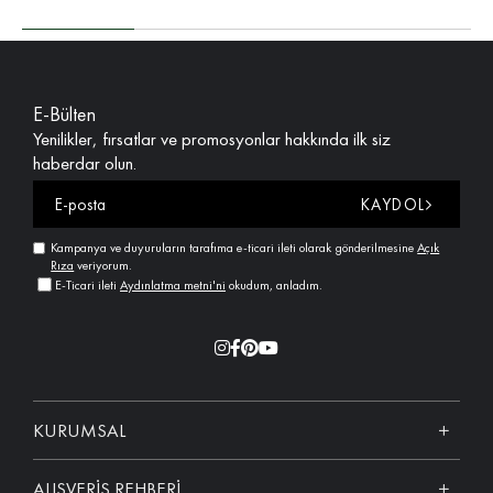
E-Bülten
Yenilikler, fırsatlar ve promosyonlar hakkında ilk siz
haberdar olun.
KAYDOL
Kampanya ve duyuruların tarafıma e-ticari ileti olarak gönderilmesine
Açık
Rıza
veriyorum.
E-Ticari ileti
Aydınlatma metni'ni
okudum, anladım.
KURUMSAL
ALIŞVERİŞ REHBERİ