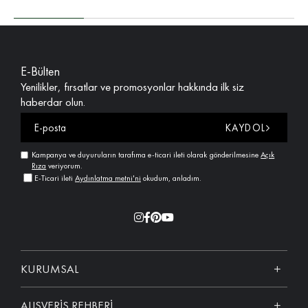
E-Bülten
Yenilikler, fırsatlar ve promosyonlar hakkında ilk siz
haberdar olun.
KAYDOL
Kampanya ve duyuruların tarafıma e-ticari ileti olarak gönderilmesine
Açık
Rıza
veriyorum.
E-Ticari ileti
Aydınlatma metni'ni
okudum, anladım.
KURUMSAL
ALIŞVERİŞ REHBERİ