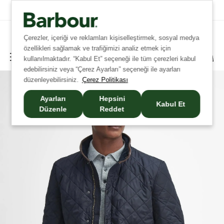
Tüm Siparişlerinizde Ücretsiz Kargo!
Çerezler, içeriği ve reklamları kişiselleştirmek, sosyal medya
özellikleri sağlamak ve trafiğimizi analiz etmek için
kullanılmaktadır. “Kabul Et” seçeneği ile tüm çerezleri kabul
edebilirsiniz veya “Çerez Ayarları” seçeneği ile ayarları
düzenleyebilirsiniz.
Çerez Politikası
Ayarları
Hepsini
Kabul Et
Düzenle
Reddet