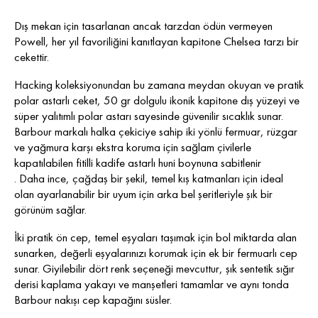
Dış mekan için tasarlanan ancak tarzdan ödün vermeyen
Powell, her yıl favoriliğini kanıtlayan kapitone Chelsea tarzı bir
cekettir.
Hacking koleksiyonundan bu zamana meydan okuyan ve pratik
polar astarlı ceket, 50 gr dolgulu ikonik kapitone dış yüzeyi ve
süper yalıtımlı polar astarı sayesinde güvenilir sıcaklık sunar.
Barbour markalı halka çekiciye sahip iki yönlü fermuar, rüzgar
ve yağmura karşı ekstra koruma için sağlam çivilerle
kapatılabilen fitilli kadife astarlı huni boynuna sabitlenir
. Daha ince, çağdaş bir şekil, temel kış katmanları için ideal
olan ayarlanabilir bir uyum için arka bel şeritleriyle şık bir
görünüm sağlar.
İki pratik ön cep, temel eşyaları taşımak için bol miktarda alan
sunarken, değerli eşyalarınızı korumak için ek bir fermuarlı cep
sunar. Giyilebilir dört renk seçeneği mevcuttur, şık sentetik sığır
derisi kaplama yakayı ve manşetleri tamamlar ve aynı tonda
Barbour nakışı cep kapağını süsler.