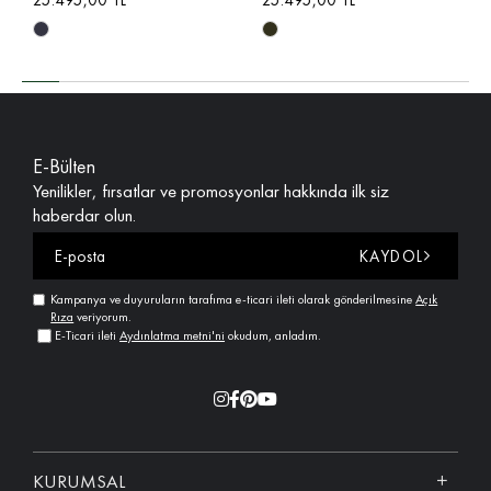
E-Bülten
Yenilikler, fırsatlar ve promosyonlar hakkında ilk siz
haberdar olun.
KAYDOL
Kampanya ve duyuruların tarafıma e-ticari ileti olarak gönderilmesine
Açık
Rıza
veriyorum.
E-Ticari ileti
Aydınlatma metni'ni
okudum, anladım.
KURUMSAL