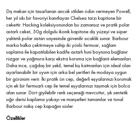
Dış mekan için tasarlanan ancak stilden ödün vermeyen Powell,
her yıl sıkı bir favoriyi kanıtlayan Chelsea tarzı kapitone bir
cekettir. Hacking koleksiyonundan bu zamansız ve pratik polar
astarlı ceket, 50g dolgulu ikonik kapitone dış yüzeyi ve süper
yalıtımlı polar astarı sayesinde güvenilir sıcaklık sunar. Barbour
marka halka çektirmeye sahip iki yönlü fermuar, sağlam
saplama ile kapatılabilen kadife astarlı huni boynuna bağlanır
rüzgar ve yağmura karşı ekstra koruma için bağlantı elemanları.
Daha ince, çağdaş bir şekil, temel kış katmanları için ideal olan
ayarlanabilir bir uyum için arka bel şeritleri ile modaya uygun
bir görünüm verir. İki pratik ön cep, değerli eşyalarınızı korumak
için ek bir fermuarlı cep ile temel eşyalarınızı taşımak için bolca
alan sunar. Dört giyilebilir renk seçeneği mevcuttur, şık sentetik
sığır derisi kaplama yakayı ve manşetleri tamamlar ve tonal
Barbour nakış cep kapağını süsler.
Özellikler