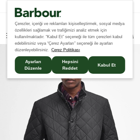
Tüm İadelerde Ücretsiz Kargo!
Çerezler, içeriği ve reklamları kişiselleştirmek, sosyal medya
özellikleri sağlamak ve trafiğimizi analiz etmek için
kullanılmaktadır. “Kabul Et” seçeneği ile tüm çerezleri kabul
edebilirsiniz veya “Çerez Ayarları” seçeneği ile ayarları
düzenleyebilirsiniz.
Çerez Politikası
Ayarları
Hepsini
Kabul Et
Düzenle
Reddet