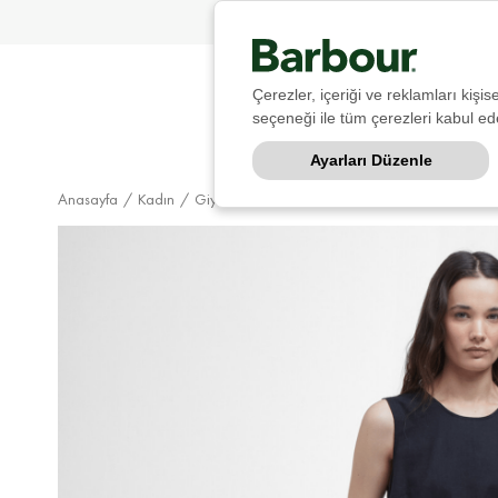
Çerezler, içeriği ve reklamları kişi
seçeneği ile tüm çerezleri kabul ede
Ayarları Düzenle
Anasayfa
Kadın
Giyim
Elbise & Etek