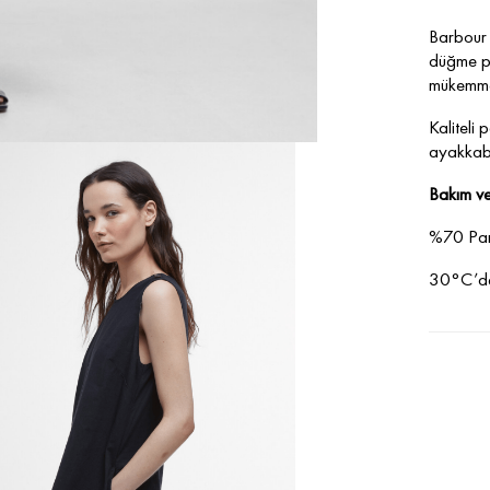
Barbour 
düğme pa
mükemmel
Kaliteli 
ayakkabı
Bakım ve
%70 Pa
30°C’de