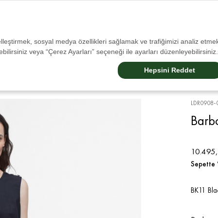
Tüm İadelerde Ücretsiz Kargo!
selleştirmek, sosyal medya özellikleri sağlamak ve trafiğimizi analiz etmek
bilirsiniz veya “Çerez Ayarları” seçeneği ile ayarları düzenleyebilirsiniz.
Sale
Erkek
Kadın
Aksesuarlar
Çocuk
Barbour Dogs
Barbour Internatıonal
Hepsini Reddet
LDR0908-
Barbo
10.495,
Sepette 
BK11 Bla