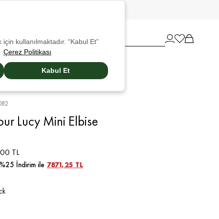
 için kullanılmaktadır. “Kabul Et”
Çerez Politikası
Kabul Et
082
ur Lucy Mini Elbise
00 TL
%25 İndirim ile
7871,25 TL
ck