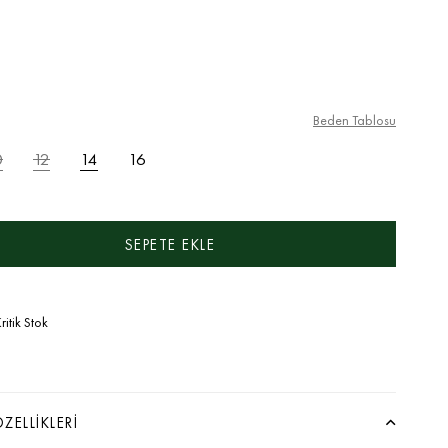
Beden Tablosu
0
12
14
16
ritik Stok
ZELLIKLERI