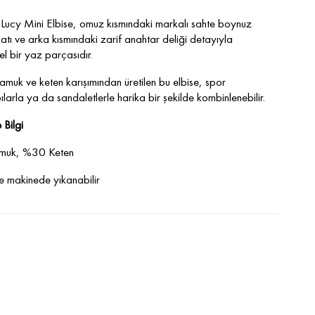
Lucy Mini Elbise, omuz kısmındaki markalı sahte boynuz
tı ve arka kısmındaki zarif anahtar deliği detayıyla
 bir yaz parçasıdır.
pamuk ve keten karışımından üretilen bu elbise, spor
larla ya da sandaletlerle harika bir şekilde kombinlenebilir.
 Bilgi
muk, %30 Keten
 makinede yıkanabilir