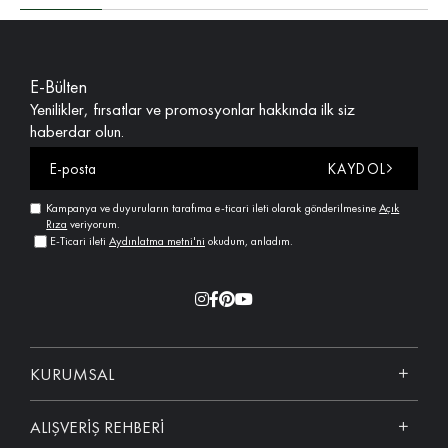
E-Bülten
Yenilikler, fırsatlar ve promosyonlar hakkında ilk siz
haberdar olun.
KAYDOL
Kampanya ve duyuruların tarafıma e-ticari ileti olarak gönderilmesine
Açık
Rıza
veriyorum.
E-Ticari ileti
Aydınlatma metni'ni
okudum, anladım.
KURUMSAL
ALIŞVERİŞ REHBERİ