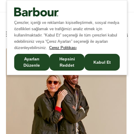
Tüm Siparişlerinizde Ücretsiz Kargo!
Çerezler, içeriği ve reklamları kişiselleştirmek, sosyal medya
özellikleri sağlamak ve trafiğimizi analiz etmek için
kullanılmaktadır. “Kabul Et” seçeneği ile tüm çerezleri kabul
edebilirsiniz veya “Çerez Ayarları” seçeneği ile ayarları
düzenleyebilirsiniz.
Çerez Politikası
Ayarları
Hepsini
Kabul Et
Düzenle
Reddet