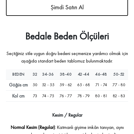
Şimdi Satın Al
Bedale Beden Ölçüleri
Seçtiğiniz stile uygun doğru bedeni seçmenize yardımcı olmak için
aşağıda standart beden tablomuz bulunmaktadır.
BEDEN
32
34-36
38-40
42-44
46-48
50-52
Göğüs cm
50
52 - 55
59 - 62
65 - 68
71 - 74
77 - 80
Kol cm
73
74 - 75
76 - 77
78 - 79
80 - 81
82 - 83
Kesim / Regular
Normal Kesim (Regular):
Katmanlı giyime imkân tanıyan, aynı