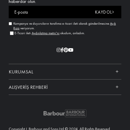
haberdar olun.
KAYDOL
Kampanya ve duyuruların tarafıma e-ticari ileti olarak gönderilmesine
Açık
Rıza
veriyorum.
E-Ticari ileti
Aydınlatma metni'ni
okudum, anladım.
KURUMSAL
ALIŞVERİŞ REHBERİ
Copyright J. Barbour and Sons Ltd © 2024. All Rights Reserved.