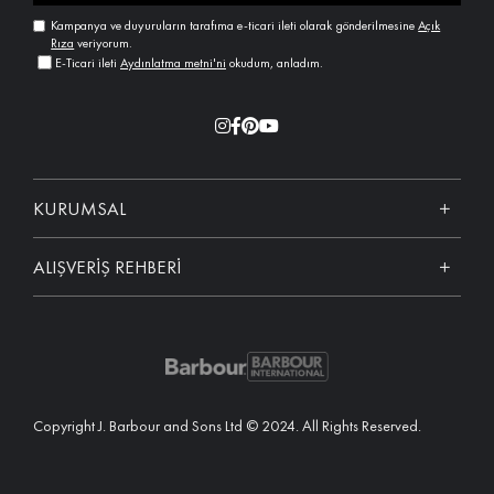
Kampanya ve duyuruların tarafıma e-ticari ileti olarak gönderilmesine
Açık
Rıza
veriyorum.
E-Ticari ileti
Aydınlatma metni'ni
okudum, anladım.
KURUMSAL
ALIŞVERİŞ REHBERİ
Copyright J. Barbour and Sons Ltd © 2024. All Rights Reserved.