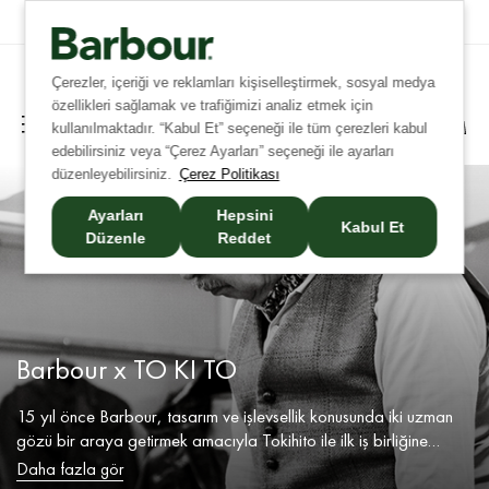
Tüm İadelerde Ücretsiz Kargo!
Çerezler, içeriği ve reklamları kişiselleştirmek, sosyal medya
özellikleri sağlamak ve trafiğimizi analiz etmek için
kullanılmaktadır. “Kabul Et” seçeneği ile tüm çerezleri kabul
edebilirsiniz veya “Çerez Ayarları” seçeneği ile ayarları
düzenleyebilirsiniz.
Çerez Politikası
Ayarları
Hepsini
Kabul Et
Düzenle
Reddet
Barbour x TO KI TO
15 yıl önce Barbour, tasarım ve işlevsellik konusunda iki uzman
gözü bir araya getirmek amacıyla Tokihito ile ilk iş birliğine
başladı. Bu iş birliği, yağlı ceketlerden karmaşık örgü giysilere
Daha fazla gör
kadar, her adımda özenle düşünülen ve işlevselliği merkezine