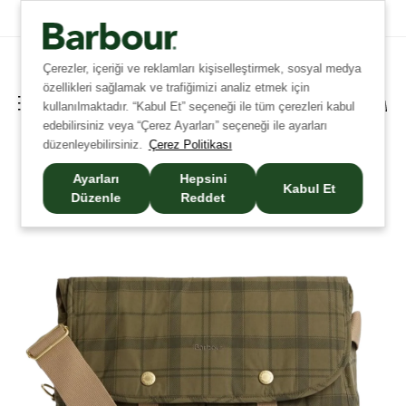
Tüm İadelerde Ücretsiz Kargo!
Çerezler, içeriği ve reklamları kişiselleştirmek, sosyal medya
özellikleri sağlamak ve trafiğimizi analiz etmek için
kullanılmaktadır. “Kabul Et” seçeneği ile tüm çerezleri kabul
edebilirsiniz veya “Çerez Ayarları” seçeneği ile ayarları
düzenleyebilirsiniz.
Çerez Politikası
Ayarları
Hepsini
Kabul Et
Düzenle
Reddet