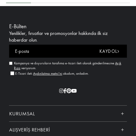
E-Bülten
Yenilikler, fırsatlar ve promosyonlar hakkında ilk siz
haberdar olun.
KAYDOL
Kampanya ve duyuruların tarafıma e-ticari ileti olarak gönderilmesine
Açık
Rıza
veriyorum.
E-Ticari ileti
Aydınlatma metni'ni
okudum, anladım.
KURUMSAL
ALIŞVERİŞ REHBERİ