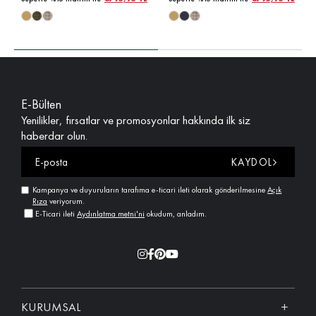
E-Bülten
Yenilikler, fırsatlar ve promosyonlar hakkında ilk siz
haberdar olun.
KAYDOL
Kampanya ve duyuruların tarafıma e-ticari ileti olarak gönderilmesine
Açık
Rıza
veriyorum.
E-Ticari ileti
Aydınlatma metni'ni
okudum, anladım.
KURUMSAL