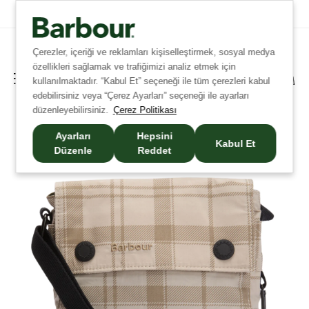
Tüm Siparişlerinizde Ücretsiz Kargo!
Çerezler, içeriği ve reklamları kişiselleştirmek, sosyal medya
özellikleri sağlamak ve trafiğimizi analiz etmek için
kullanılmaktadır. “Kabul Et” seçeneği ile tüm çerezleri kabul
edebilirsiniz veya “Çerez Ayarları” seçeneği ile ayarları
düzenleyebilirsiniz.
Çerez Politikası
Ayarları
Hepsini
Kabul Et
Düzenle
Reddet