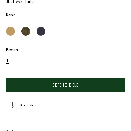
BE31 Mist Tartan
Renk
Beden
1
Kritik Stok