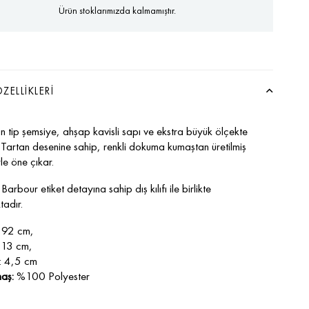
Ürün stoklarımızda kalmamıştır.
ZELLIKLERI
n tip şemsiye, ahşap kavisli sapı ve ekstra büyük ölçekte
Tartan desenine sahip, renkli dokuma kumaştan üretilmiş
le öne çıkar.
rbour etiket detayına sahip dış kılıfı ile birlikte
tadır.
 92 cm,
: 13 cm,
k: 4,5 cm
aş:
%100 Polyester