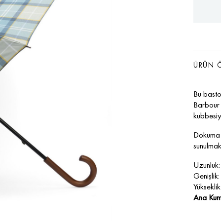
ÜRÜN Ö
Bu basto
Barbour 
kubbesiy
Dokuma Ba
sunulmak
Uzunluk:
Genişlik
Yüksekli
Ana Kum