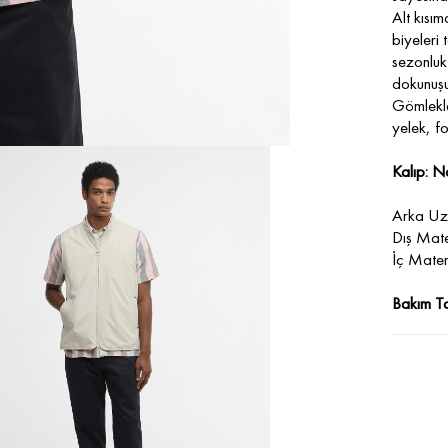
Alt kısı
biyeleri
sezonluk
dokunuşu
Gömlekle
yelek, fo
Kalıp: N
Arka Uz
Dış Mat
İç Mate
Bakım Ta