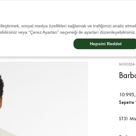
Tüm İadelerde Ücretsiz Kargo!
selleştirmek, sosyal medya özellikleri sağlamak ve trafiğimizi analiz etmek
bilirsiniz veya “Çerez Ayarları” seçeneği ile ayarları düzenleyebilirsiniz.
Sale
Erkek
Kadın
Aksesuarlar
Çocuk
Barbour Dogs
Barbour Internatıonal
Hepsini Reddet
MGI0324-
Barb
10.995,
Sepette 
ST31 Mis