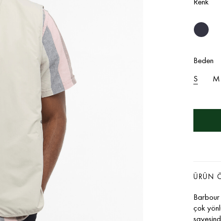
Renk
Beden
S
M
ÜRÜN Ö
Barbour 
çok yönl
sayesind