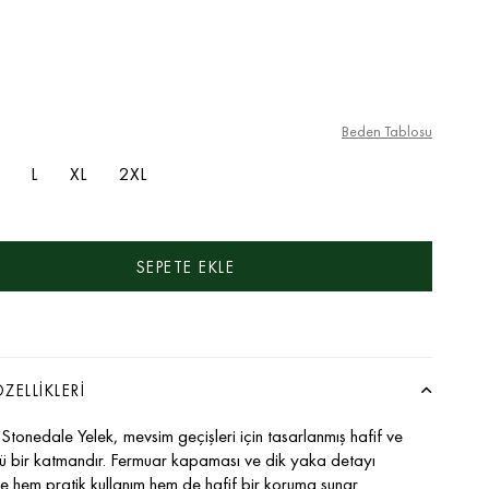
Beden Tablosu
L
XL
2XL
ZELLIKLERI
Stonedale Yelek, mevsim geçişleri için tasarlanmış hafif ve
ü bir katmandır. Fermuar kapaması ve dik yaka detayı
e hem pratik kullanım hem de hafif bir koruma sunar.