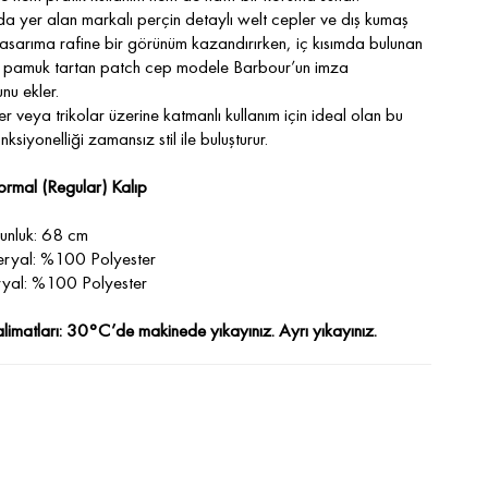
mda yer alan markalı perçin detaylı welt cepler ve dış kumaş
 tasarıma rafine bir görünüm kazandırırken, iç kısımda bulunan
 pamuk tartan patch cep modele Barbour’un imza
nu ekler.
r veya trikolar üzerine katmanlı kullanım için ideal olan bu
nksiyonelliği zamansız stil ile buluşturur.
ormal (Regular) Kalıp
unluk: 68 cm
eryal: %100 Polyester
ryal: %100 Polyester
limatları: 30°C’de makinede yıkayınız. Ayrı yıkayınız.