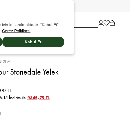
 için kullanılmaktadır. “Kabul Et”
Çerez Politikası
Kabul Et
ST31 M
our Stonedale Yelek
00 TL
%15 İndirim ile
9345,75 TL
t