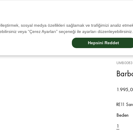
Tüm İadelerde Ücr
selleştirmek, sosyal medya özellikleri sağlamak ve trafiğimizi analiz etmek
bilirsiniz veya “Çerez Ayarları” seçeneği ile ayarları düzenleyebilirsiniz.
Sale
Erkek
Kadın
Aksesuarlar
Çocuk
Barbour Dogs
Barbour Internatıonal
Hepsini Reddet
UMB0083
Barbo
1.995,0
RE11 Sar
Beden
1