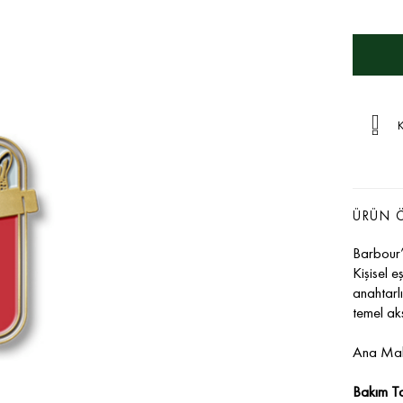
K
ÜRÜN Ö
Barbour’u
Kişisel e
anahtarl
temel ak
Ana Ma
Bakım Ta