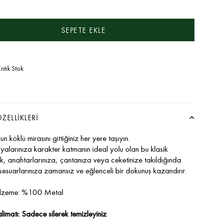
ritik Stok
ZELLIKLERI
n köklü mirasını gittiğiniz her yere taşıyın.
şyalarınıza karakter katmanın ideal yolu olan bu klasik
ık, anahtarlarınıza, çantanıza veya ceketinize takıldığında
sesuarlarınıza zamansız ve eğlenceli bir dokunuş kazandırır.
lzeme: %100 Metal
limatı: Sadece silerek temizleyiniz