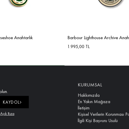
seshoe Anahtarlık
Barbour Lighthouse Archive Anaht
1.995,00 TL
KURUMSAL
olun.
Hakkımızda
En Yakın Mağaza
KAYDOL
İletişim
e
Açık Rıza
Kişisel Verilerin Korunması Po
İlgili Kişi Başvuru Usulü