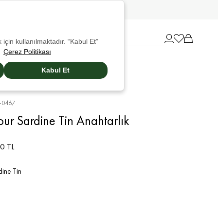
etsiz Kargo!
 için kullanılmaktadır. “Kabul Et”
Çerez Politikası
Kabul Et
-0467
ur Sardine Tin Anahtarlık
0 TL
dine Tin