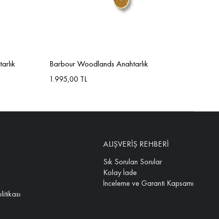
arlık
Barbour Woodlands Anahtarlık
Barb
1.995,00 TL
1.99
ALIŞVERİŞ REHBERİ
Sık Sorulan Sorular
Kolay İade
İnceleme ve Garanti Kapsamı
litikası