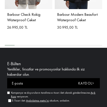
Barbour Check Rokig
Barbour Modern Beaufort
Waterproof Ceket
Waterproof Ceket
26.995,00 TL
30.995,00 TL
E-Bülten
Yenilikler, fırsatlar ve promosyonlar hakkında ilk siz
haberdar olun.
KAYDOL
Kampanya ve duyuruların tarafıma e-ticari ileti olarak gönderilmesine
Açık
Rıza
veriyorum.
E-Ticari ileti
Aydınlatma metni'ni
okudum, anladım.