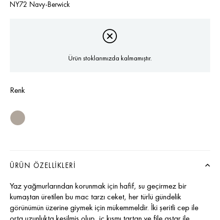
NY72 Navy-Berwick
Ürün stoklarımızda kalmamıştır.
Renk
ÜRÜN ÖZELLIKLERI
Yaz yağmurlarından korunmak için hafif, su geçirmez bir
kumaştan üretilen bu mac tarzı ceket, her türlü gündelik
görünümün üzerine giymek için mükemmeldir. İki şeritli cep ile
orta uzunlukta kesilmiş olup, iç kısmı tartan ve file astar ile