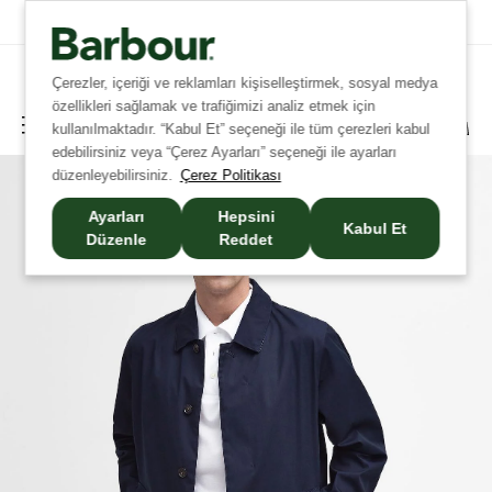
Tüm Siparişlerinizde Ücretsiz Kargo!
Çerezler, içeriği ve reklamları kişiselleştirmek, sosyal medya
özellikleri sağlamak ve trafiğimizi analiz etmek için
kullanılmaktadır. “Kabul Et” seçeneği ile tüm çerezleri kabul
edebilirsiniz veya “Çerez Ayarları” seçeneği ile ayarları
düzenleyebilirsiniz.
Çerez Politikası
Ayarları
Hepsini
Kabul Et
Düzenle
Reddet