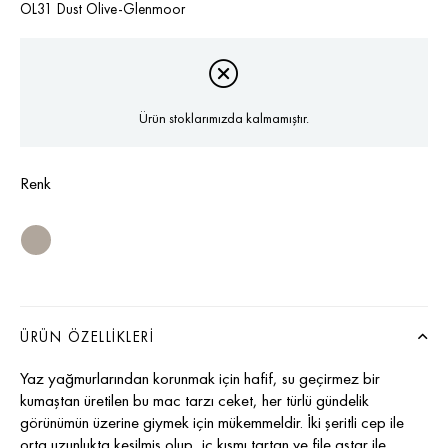
OL31 Dust Olive-Glenmoor
Ürün stoklarımızda kalmamıştır.
Renk
ÜRÜN ÖZELLIKLERI
Yaz yağmurlarından korunmak için hafif, su geçirmez bir
kumaştan üretilen bu mac tarzı ceket, her türlü gündelik
görünümün üzerine giymek için mükemmeldir. İki şeritli cep ile
orta uzunlukta kesilmiş olup, iç kısmı tartan ve file astar ile