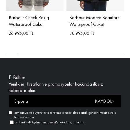
Barbour Check Rokig
Barbour Modern Beaufort
Waterproof Ceket
Waterproof Ceket
26.995,00 TL
30.995,00 TL
E-Bülten
Yenilikler, fırsatlar ve promosyonlar hakkında ilk siz
haberdar olun.
KAYDOL
Kampanya ve duyuruların tarafıma e-ticari ileti olarak gönderilmesine
Açık
Rıza
veriyorum.
E-Ticari ileti
Aydınlatma metni'ni
okudum, anladım.