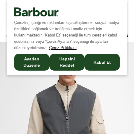
Tüm Siparişlerinizde Ücretsiz Kargo!
Çerezler, içeriği ve reklamları kişiselleştirmek, sosyal medya
özellikleri sağlamak ve trafiğimizi analiz etmek için
kullanılmaktadır. “Kabul Et” seçeneği ile tüm çerezleri kabul
edebilirsiniz veya “Çerez Ayarları” seçeneği ile ayarları
düzenleyebilirsiniz.
Çerez Politikası
Ayarları
Hepsini
Kabul Et
Düzenle
Reddet