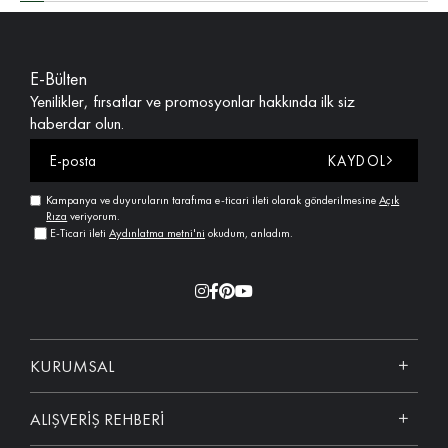
E-Bülten
Yenilikler, fırsatlar ve promosyonlar hakkında ilk siz
haberdar olun.
KAYDOL
Kampanya ve duyuruların tarafıma e-ticari ileti olarak gönderilmesine
Açık
Rıza
veriyorum.
E-Ticari ileti
Aydınlatma metni'ni
okudum, anladım.
KURUMSAL
ALIŞVERİŞ REHBERİ