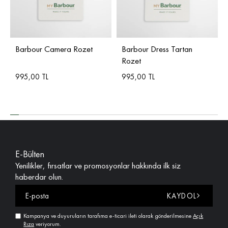
Barbour Camera Rozet
Barbour Dress Tartan
Rozet
995,00 TL
995,00 TL
E-Bülten
Yenilikler, fırsatlar ve promosyonlar hakkında ilk siz
haberdar olun.
KAYDOL
Kampanya ve duyuruların tarafıma e-ticari ileti olarak gönderilmesine
Açık
Rıza
veriyorum.