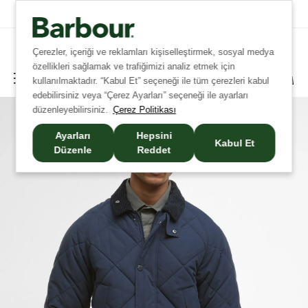
Tüm İadelerde Ücretsiz Kargo!
Çerezler, içeriği ve reklamları kişiselleştirmek, sosyal medya
özellikleri sağlamak ve trafiğimizi analiz etmek için
kullanılmaktadır. “Kabul Et” seçeneği ile tüm çerezleri kabul
edebilirsiniz veya “Çerez Ayarları” seçeneği ile ayarları
düzenleyebilirsiniz.
Çerez Politikası
Ayarları
Hepsini
Kabul Et
Düzenle
Reddet