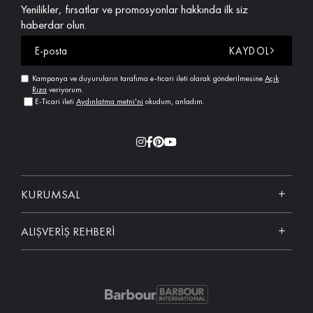
Yenilikler, fırsatlar ve promosyonlar hakkında ilk siz
haberdar olun.
KAYDOL
Kampanya ve duyuruların tarafıma e-ticari ileti olarak gönderilmesine
Açık
Rıza
veriyorum.
E-Ticari ileti
Aydınlatma metni'ni
okudum, anladım.
KURUMSAL
ALIŞVERİŞ REHBERİ