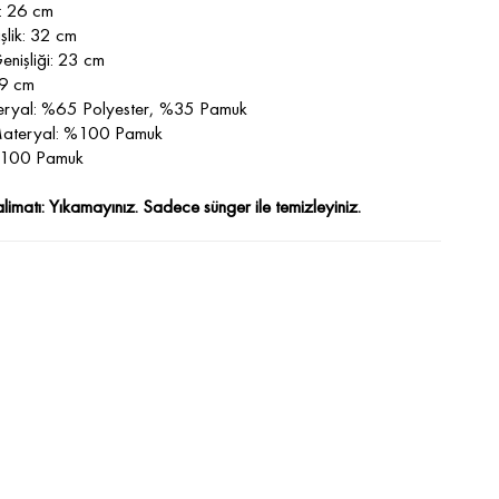
k: 26 cm
şlik: 32 cm
nişliği: 23 cm
 9 cm
eryal: %65 Polyester, %35 Pamuk
Materyal: %100 Pamuk
%100 Pamuk
limatı: Yıkamayınız. Sadece sünger ile temizleyiniz.