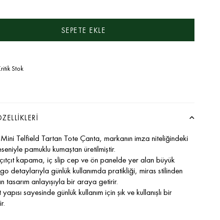
ritik Stok
ZELLIKLERI
Mini Telfield Tartan Tote Çanta, markanın imza niteliğindeki
seniyle pamuklu kumaştan üretilmiştir.
çıtçıt kapama, iç slip cep ve ön panelde yer alan büyük
ogo detaylarıyla günlük kullanımda pratikliği, miras stilinden
n tasarım anlayışıyla bir araya getirir.
apısı sayesinde günlük kullanım için şık ve kullanışlı bir
r.