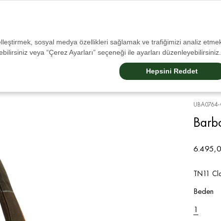
Tüm İadelerde Ücretsiz Kargo!
selleştirmek, sosyal medya özellikleri sağlamak ve trafiğimizi analiz etmek
bilirsiniz veya “Çerez Ayarları” seçeneği ile ayarları düzenleyebilirsiniz.
Sale
Erkek
Kadın
Aksesuarlar
Çocuk
Barbour Dogs
Barbour Internatıonal
Hepsini Reddet
UBA0764-
Barbo
6.495,0
TN11 Cla
Beden
1