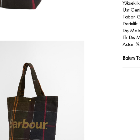
Yüksekli
Üst Geni
Taban Ge
Derinlik:
Dış Mat
Ek Dış 
Astar: 
Bakım Ta