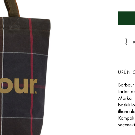
K
ÜRÜN Ö
Barbour 
tartan de
Markalı 
baskılı l
ilham ala
Kompakt y
seçenekti