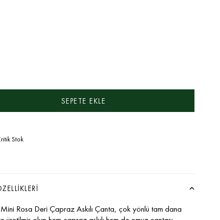
ritik Stok
ZELLIKLERI
Mini Rosa Deri Çapraz Askılı Çanta, çok yönlü tam dana
en üretilmiş olup hem çapraz askılı hem de omuz çantası