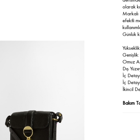
olarak ku
Markalı 
efektli m
kullanımla
Günlük ku
Yüksekli
Genişlik
Omuz As
Dış Yüze
İç Deta
İç Deta
İkincil 
Bakım Ta