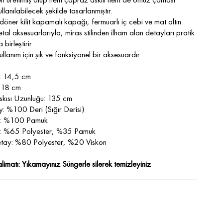
llanılabilecek şekilde tasarlanmıştır.
döner kilit kapamalı kapağı, fermuarlı iç cebi ve mat altın
etal aksesuarlarıyla, miras stilinden ilham alan detayları pratik
 birleştirir.
llanım için şık ve fonksiyonel bir aksesuardır.
k: 14,5 cm
: 18 cm
kısı Uzunluğu: 135 cm
y: %100 Deri (Sığır Derisi)
y: %100 Pamuk
y: %65 Polyester, %35 Pamuk
Detay: %80 Polyester, %20 Viskon
limatı: Yıkamayınız Süngerle silerek temizleyiniz