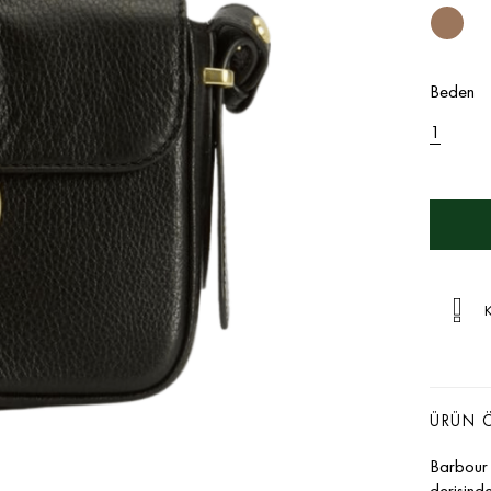
Beden
1
K
ÜRÜN Ö
Barbour 
derisind