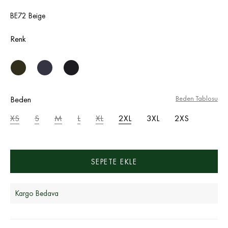
BE72 Beige
Renk
Beden
Beden Tablosu
XS
S
M
L
XL
2XL
3XL
2XS
Kargo Bedava