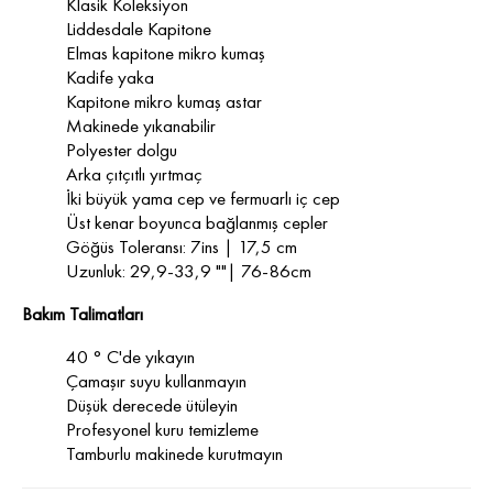
Klasik Koleksiyon
Liddesdale Kapitone
Elmas kapitone mikro kumaş
Kadife yaka
Kapitone mikro kumaş astar
Makinede yıkanabilir
Polyester dolgu
Arka çıtçıtlı yırtmaç
İki büyük yama cep ve fermuarlı iç cep
Üst kenar boyunca bağlanmış cepler
Göğüs Toleransı: 7ins | 17,5 cm
Uzunluk: 29,9-33,9 ""| 76-86cm
Bakım Talimatları
40 ° C'de yıkayın
Çamaşır suyu kullanmayın
Düşük derecede ütüleyin
Profesyonel kuru temizleme
Tamburlu makinede kurutmayın