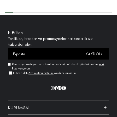
E-Bülten
Yenilikler, fırsatlar ve promosyonlar hakkında ilk siz
haberdar olun.
KAYDOL
Kampanya ve duyuruların tarafıma e-ticari ileti olarak gönderilmesine
Açık
Rıza
veriyorum.
E-Ticari ileti
Aydınlatma metni'ni
okudum, anladım.
KURUMSAL