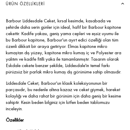
ÜRÜN ÖZELLIKLERI
Barbour Liddesdale Ceket, kırsal kesimde, kasabada ve
şehirde daha serin günler için ideal, hafif bir Barbour kapitone
cekettir. Kadife yakası, geniş yama cepleri ve eşsiz uyumu ile
bu Barbour kapitone, Barbour'un ayırt edici özelliği olan tüm
özenli dikkati bir araya getiriyor. Elmas kapitone mikro
kumaştan dış yüzey, kapitone mikro kumaş iç ve Polyester ara
yalıtım ve kadife fitilli yaka ile tamamlanmıştır. Tasarım olarak
Eskdale cekete benzer şekilde, Liddesdale'in temel farkı
pürüzsüz bir parlak mikro kumaş dış görünüme sahip olmasıdır.
Liddesdale Ceket, Barbour'un klasik koleksiyonunun bir
parçasıdır, bu nedenle altına kazaz ve ceket giymek, hareket
kolaylığı ve daha rahat bir görünüm için daha geniş bir kesime
sahiptir. Kesin beden bilginiz için lütfen beden tablomuzu
inceleyin.
Özellikler