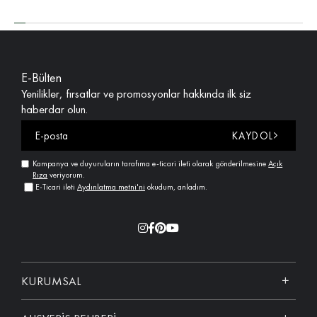
E-Bülten
Yenilikler, fırsatlar ve promosyonlar hakkında ilk siz
haberdar olun.
KAYDOL
Kampanya ve duyuruların tarafıma e-ticari ileti olarak gönderilmesine
Açık
Rıza
veriyorum.
E-Ticari ileti
Aydınlatma metni'ni
okudum, anladım.
KURUMSAL