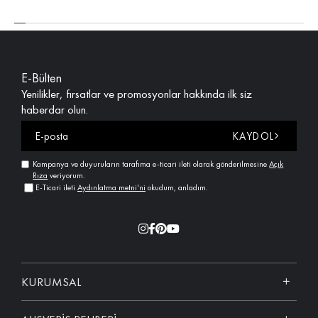
E-Bülten
Yenilikler, fırsatlar ve promosyonlar hakkında ilk siz
haberdar olun.
KAYDOL
Kampanya ve duyuruların tarafıma e-ticari ileti olarak gönderilmesine
Açık
Rıza
veriyorum.
E-Ticari ileti
Aydınlatma metni'ni
okudum, anladım.
KURUMSAL