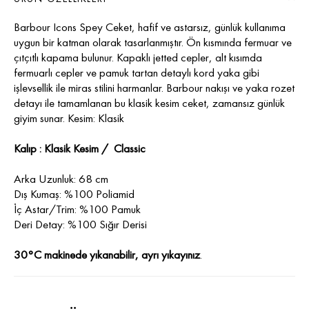
Barbour Icons Spey Ceket, hafif ve astarsız, günlük kullanıma
uygun bir katman olarak tasarlanmıştır. Ön kısmında fermuar ve
çıtçıtlı kapama bulunur. Kapaklı jetted cepler, alt kısımda
fermuarlı cepler ve pamuk tartan detaylı kord yaka gibi
işlevsellik ile miras stilini harmanlar. Barbour nakışı ve yaka rozet
detayı ile tamamlanan bu klasik kesim ceket, zamansız günlük
giyim sunar. Kesim: Klasik
Kalıp : Klasik Kesim / Classic
Arka Uzunluk: 68 cm
Dış Kumaş: %100 Poliamid
İç Astar/Trim: %100 Pamuk
Deri Detay: %100 Sığır Derisi
30°C makinede yıkanabilir, ayrı yıkayınız
.