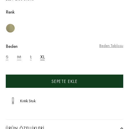
Renk
Beden
Beden Tablosu
S
M
L
XL
Kritik Stok
ÜRÜN ÖZELLIKLERI