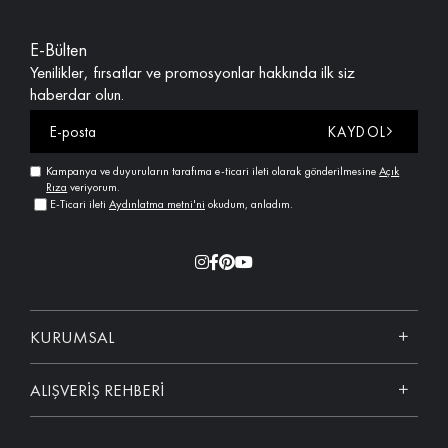
E-Bülten
Yenilikler, fırsatlar ve promosyonlar hakkında ilk siz
haberdar olun.
KAYDOL
Kampanya ve duyuruların tarafıma e-ticari ileti olarak gönderilmesine
Açık
Rıza
veriyorum.
E-Ticari ileti
Aydınlatma metni'ni
okudum, anladım.
KURUMSAL
ALIŞVERİŞ REHBERİ