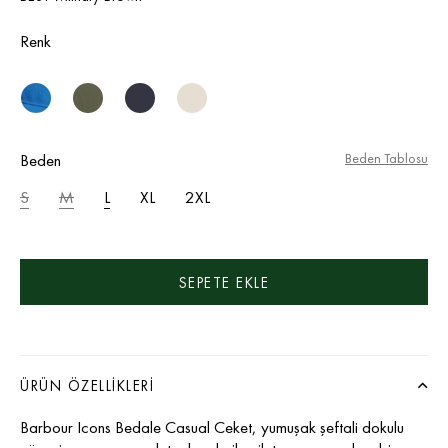
Renk
Beden
Beden Tablosu
S
M
L
XL
2XL
ÜRÜN ÖZELLIKLERI
Barbour Icons Bedale Casual Ceket, yumuşak şeftali dokulu