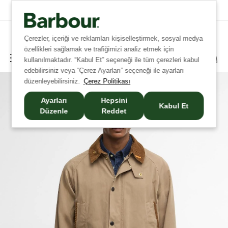
Tüm İadelerde Ücretsiz Kargo!
Çerezler, içeriği ve reklamları kişiselleştirmek, sosyal medya
özellikleri sağlamak ve trafiğimizi analiz etmek için
kullanılmaktadır. “Kabul Et” seçeneği ile tüm çerezleri kabul
edebilirsiniz veya “Çerez Ayarları” seçeneği ile ayarları
düzenleyebilirsiniz.
Çerez Politikası
Ayarları
Hepsini
Kabul Et
Düzenle
Reddet