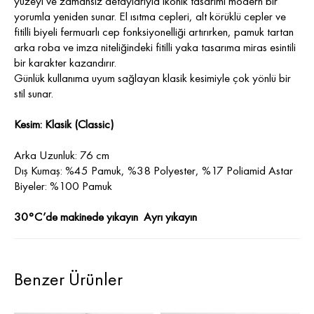
yüzeyi ve zamansız detaylarıyla ikonik tasarımı modern bir
yorumla yeniden sunar. El ısıtma cepleri, alt körüklü cepler ve
fitilli biyeli fermuarlı cep fonksiyonelliği artırırken, pamuk tartan
arka roba ve imza niteliğindeki fitilli yaka tasarıma miras esintili
bir karakter kazandırır.
Günlük kullanıma uyum sağlayan klasik kesimiyle çok yönlü bir
stil sunar.
Kesim: Klasik (Classic)
Arka Uzunluk: 76 cm
Dış Kumaş: %45 Pamuk, %38 Polyester, %17 Poliamid Astar
Biyeler: %100 Pamuk
30°C’de makinede yıkayın Ayrı yıkayın
Benzer Ürünler