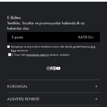
E-Bülten
Yenilikler, fırsatlar ve promosyonlar hakkında ilk siz
haberdar olun.
KAYDOL
Kampanya ve duyuruların tarafıma e-ticari ileti olarak gönderilmesine
Açık
Rıza
veriyorum.
E-Ticari ileti
Aydınlatma metni'ni
okudum, anladım.
KURUMSAL
ALIŞVERİŞ REHBERİ