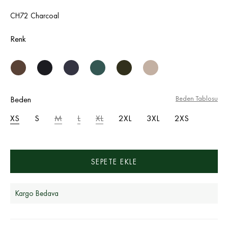
CH72 Charcoal
Renk
Beden
Beden Tablosu
XS
S
M
L
XL
2XL
3XL
2XS
Kargo Bedava