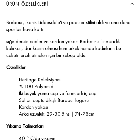
ÜRÜN ÖZELLIKLERI
Barbour, ikonik Liddesdale'i ve popüler stilini aldı ve ona daha
spor bir hava kattı.
sığır derisin cepler ve kordon yakası Barbour stiline sadık
kalırken, dar kesim olması hem erkek hemde kadınların bu
ceketi tercih etmeleri için bir sebep oldu.
Özellikler
Heritage Koleksiyonu
% 100 Polyamid
İki büyük yama cep ve fermuarlı iç cep
Sol ön cepte dikişli Barbour logosu
Kordon yakası
Arka uzunluk: 29-30.5ins | 74-78cm
Yıkama Talimatları
40 ° C'de yıkayın