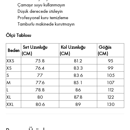
Çamaşır suyu kullanmayın
Düşük derecede ütüleyin
Profesyonel kuru temizleme
Tamburlu makinede kurutmayın
Ölçü Tablosu
Sırt Uzunluğu
Kol Uzunluğu
Göğüs
Beden
(CM)
(CM)
(CM)
XXS
75.8
81.2
95
XS
76.4
83.3
99
S
77
83.6
105
M
77.6
85.1
107
L
78.8
86
112
XL
80
87.8
122
XXL
80.6
89
130