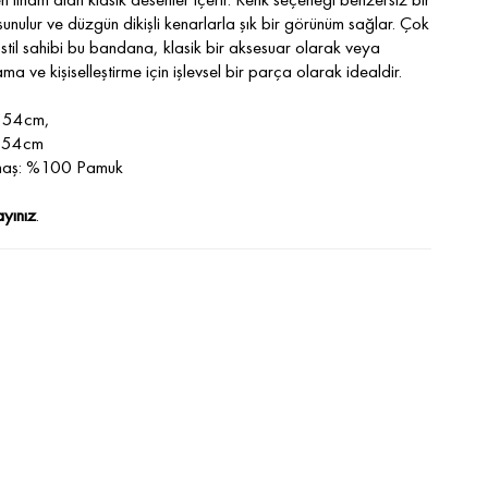
sunulur ve düzgün dikişli kenarlarla şık bir görünüm sağlar. Çok
 stil sahibi bu bandana, klasik bir aksesuar olarak veya
a ve kişiselleştirme için işlevsel bir parça olarak idealdir.
: 54cm,
: 54cm
maş: %100 Pamuk
ayınız
.