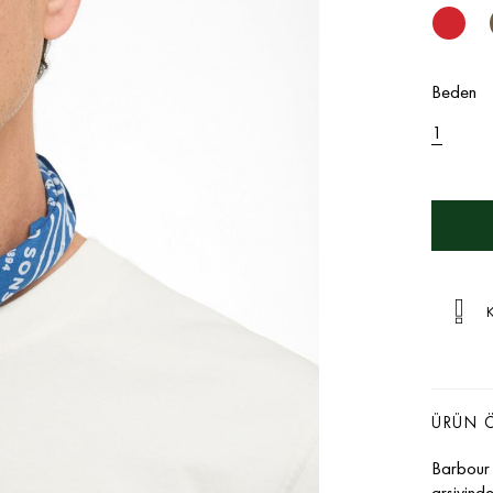
Beden
1
K
ÜRÜN Ö
Barbour
arşivinde