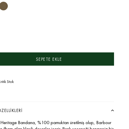
ritik Stok
ZELLIKLERI
 Heritage Bandana, %100 pamuktan üretilmiş olup, Barbour
n ilham alan klasik desenler içerir. Renk seçeneği benzersiz bir