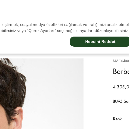
Tüm Siparişlerinizde Ücretsiz Kargo!
selleştirmek, sosyal medya özellikleri sağlamak ve trafiğimizi analiz etmek
bilirsiniz veya “Çerez Ayarları” seçeneği ile ayarları düzenleyebilirsiniz.
Sale
Erkek
Kadın
Aksesuarlar
Çocuk
Barbour Dogs
Barbour Internatıonal
Hepsini Reddet
MAC0488
Barb
4.395,0
BU95 Sai
Renk