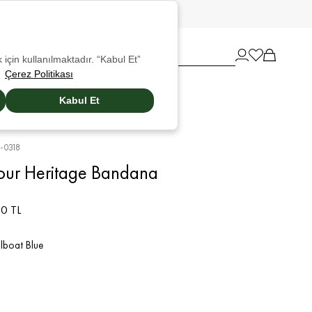
 için kullanılmaktadır. “Kabul Et”
Çerez Politikası
Kabul Et
-0318
our Heritage Bandana
0 TL
lboat Blue