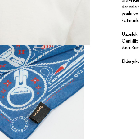
desenle 
yönlü ve
katmanlam
Uzunluk
Genişlik
Ana Ku
Elde yık