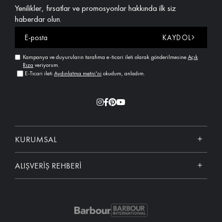
Yenilikler, fırsatlar ve promosyonlar hakkında ilk siz
haberdar olun.
KAYDOL
Kampanya ve duyuruların tarafıma e-ticari ileti olarak gönderilmesine
Açık
Rıza
veriyorum.
E-Ticari ileti
Aydınlatma metni'ni
okudum, anladım.
KURUMSAL
ALIŞVERİŞ REHBERİ