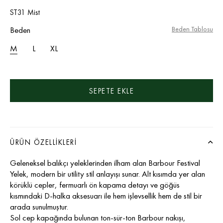
ST31 Mist
Beden
Beden Tablosu
M
L
XL
ÜRÜN ÖZELLIKLERI
Geleneksel balıkçı yeleklerinden ilham alan Barbour Festival
Yelek, modern bir utility stil anlayışı sunar. Alt kısımda yer alan
körüklü cepler, fermuarlı ön kapama detayı ve göğüs
kısmındaki D-halka aksesuarı ile hem işlevsellik hem de stil bir
arada sunulmuştur.
Sol cep kapağında bulunan ton-sür-ton Barbour nakışı,