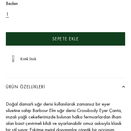
Beden
1
Kritik Stok
ÜRÜN ÖZELLIKLERI
Doğal damarlı sığır derisi kullanılarak zamansız bir eyer
siluetine sahip Barbour Elm sığır derisi Crossbody Eyer Çanta,
imzalı yağlı ceketlerimizde bulunan halka fermuarlardan ilham
alan basit çevirmeli kilidi ve ayarlanabilir omuz askısıyla klasik
bir stil sunar. Eskitme metal donanımlar otantik bir görünüm