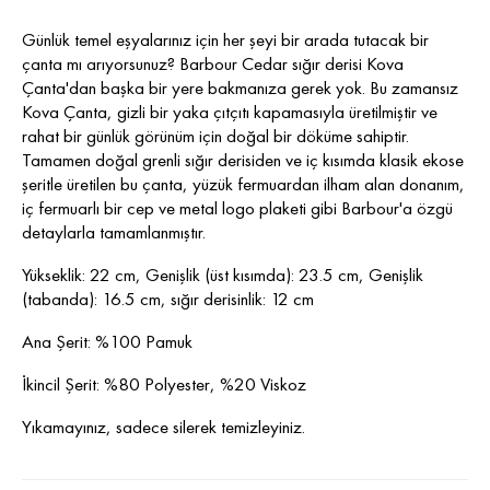
Günlük temel eşyalarınız için her şeyi bir arada tutacak bir
çanta mı arıyorsunuz? Barbour Cedar sığır derisi Kova
Çanta'dan başka bir yere bakmanıza gerek yok. Bu zamansız
Kova Çanta, gizli bir yaka çıtçıtı kapamasıyla üretilmiştir ve
rahat bir günlük görünüm için doğal bir döküme sahiptir.
Tamamen doğal grenli sığır derisiden ve iç kısımda klasik ekose
şeritle üretilen bu çanta, yüzük fermuardan ilham alan donanım,
iç fermuarlı bir cep ve metal logo plaketi gibi Barbour'a özgü
detaylarla tamamlanmıştır.
Yükseklik: 22 cm, Genişlik (üst kısımda): 23.5 cm, Genişlik
(tabanda): 16.5 cm, sığır derisinlik: 12 cm
Ana Şerit: %100 Pamuk
İkincil Şerit: %80 Polyester, %20 Viskoz
Yıkamayınız, sadece silerek temizleyiniz.