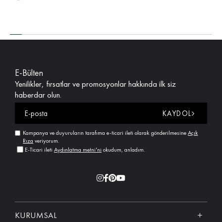
E-Bülten
Yenilikler, fırsatlar ve promosyonlar hakkında ilk siz
haberdar olun.
KAYDOL
Kampanya ve duyuruların tarafıma e-ticari ileti olarak gönderilmesine
Açık
Rıza
veriyorum.
E-Ticari ileti
Aydınlatma metni'ni
okudum, anladım.
KURUMSAL