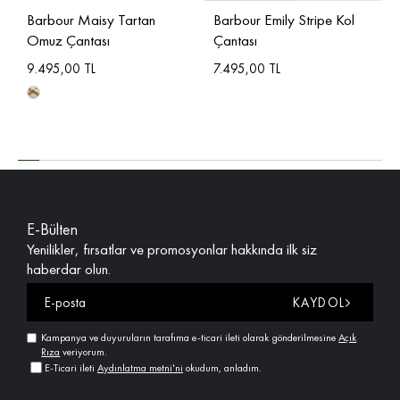
Barbour Maisy Tartan
Barbour Emily Stripe Kol
Omuz Çantası
Çantası
9.495,00 TL
7.495,00 TL
E-Bülten
Yenilikler, fırsatlar ve promosyonlar hakkında ilk siz
haberdar olun.
KAYDOL
Kampanya ve duyuruların tarafıma e-ticari ileti olarak gönderilmesine
Açık
Rıza
veriyorum.
E-Ticari ileti
Aydınlatma metni'ni
okudum, anladım.