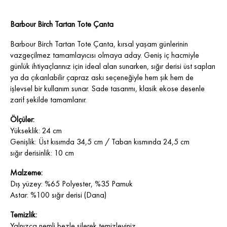
Barbour Birch Tartan Tote Çanta
Barbour Birch Tartan Tote Çanta, kırsal yaşam günlerinin
vazgeçilmez tamamlayıcısı olmaya aday. Geniş iç hacmiyle
günlük ihtiyaçlarınız için ideal alan sunarken, sığır derisi üst sapları
ya da çıkarılabilir çapraz askı seçeneğiyle hem şık hem de
işlevsel bir kullanım sunar. Sade tasarımı, klasik ekose desenle
zarif şekilde tamamlanır.
Ölçüler:
Yükseklik: 24 cm
Genişlik: Üst kısımda 34,5 cm / Taban kısmında 24,5 cm
sığır derisinlik: 10 cm
Malzeme:
Dış yüzey: %65 Polyester, %35 Pamuk
Astar: %100 sığır derisi (Dana)
Temizlik:
Yalnızca nemli bezle silerek temizleyiniz