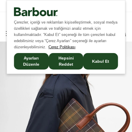
Tüm İadelerde Ücretsiz Kargo!
Çerezler, içeriği ve reklamları kişiselleştirmek, sosyal medya
özellikleri sağlamak ve trafiğimizi analiz etmek için
kullanılmaktadır. “Kabul Et” seçeneği ile tüm çerezleri kabul
edebilirsiniz veya “Çerez Ayarları” seçeneği ile ayarları
düzenleyebilirsiniz.
Çerez Politikası
Ayarları
Hepsini
Kabul Et
Düzenle
Reddet