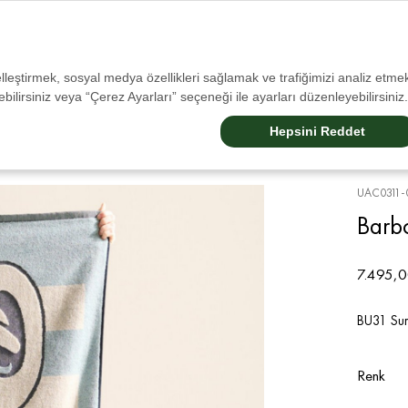
Tüm İadelerde Ücretsiz Kargo!
selleştirmek, sosyal medya özellikleri sağlamak ve trafiğimizi analiz etmek
bilirsiniz veya “Çerez Ayarları” seçeneği ile ayarları düzenleyebilirsiniz.
Sale
Erkek
Kadın
Aksesuarlar
Çocuk
Barbour Dogs
Barbour Internatıonal
Hepsini Reddet
UAC0311-
Barbo
7.495,0
BU31 Sur
Renk