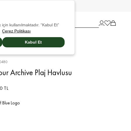
 için kullanılmaktadır. “Kabul Et”
Çerez Politikası
Kabul Et
0480
ur Archive Plaj Havlusu
0 TL
f Blue Logo