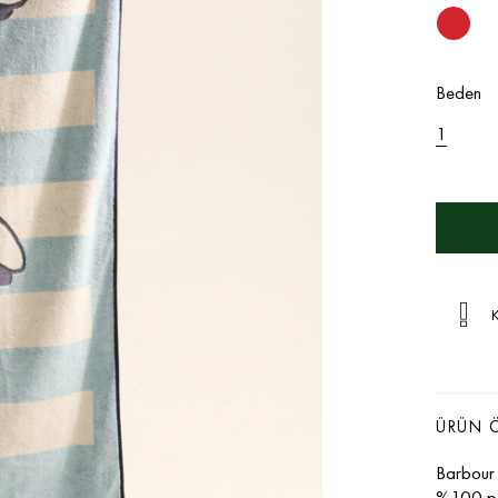
Beden
1
K
ÜRÜN Ö
Barbour 
%100 pam