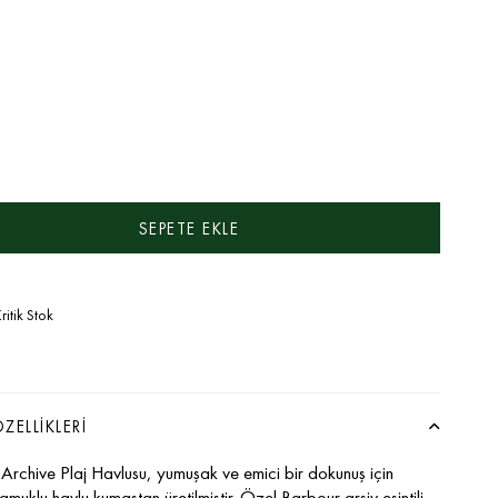
ritik Stok
ZELLIKLERI
Archive Plaj Havlusu, yumuşak ve emici bir dokunuş için
uklu havlu kumaştan üretilmiştir. Özel Barbour arşiv esintili