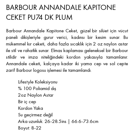
BARBOUR ANNANDALE KAPITONE
CEKET PU74 DK PLUM
Barbour Annandale Kapitone Ceket, güzel bir silüet için vücut
paneli dikişleriyle gurur verici, kadınsı bir kesim sunar. Bu
mükemmel kır ceketi, daha fazla sıcaklık için 2 oz naylon astar
ile stil ve rahatlık sunar. Elmas kaplaması geleneksel bir Barbour
stilidir ve imza niteliğindeki kordon yakasıyla tamamlanır.
Annandale ceketi, kalçaya kadar iki yama cep ve sol cepte
zarif Barbour logosu işlemesi ile tamamlandı.
Lifestyle Koleksiyonu
% 100 Poliamid dış
2oz Naylon Astar
Bir iç cep
Kordon Yaka
Su geçirmez değil
Arka uzunluk: 26-28.5ins | 66.6-73.6cm
Boyut: 8-22