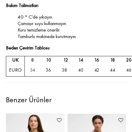
Bakım Talimatları
40 ° C'de yıkayın.
Çamaşır suyu kullanmayın.
Kuru temizleme önerilir.
Tamburlu makinede kurutmayın.
Beden Çevirim Tablosu
UK
8
10
12
14
16
18
20
EURO
34
36
38
40
42
44
46
Benzer Ürünler