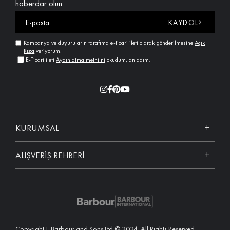
haberdar olun.
KAYDOL
Kampanya ve duyuruların tarafıma e-ticari ileti olarak gönderilmesine
Açık
Rıza
veriyorum.
E-Ticari ileti
Aydınlatma metni'ni
okudum, anladım.
KURUMSAL
ALIŞVERİŞ REHBERİ
Copyright J. Barbour and Sons Ltd © 2024. All Rights Reserved.